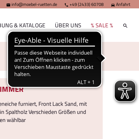
info@moebel-ruetten.de
+49 (2433) 60708
Anfahrt



BUNG & KATALOGE
ÜBER UNS
% SALE %
ZIMMER
neiche furniert, Front Lack Sand, mit
in Spaltholz Verschieden Größen und
en wählbar