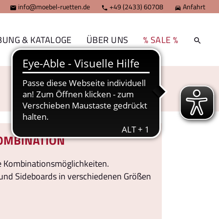
info@moebel-ruetten.de
+49 (2433) 60708
Anfahrt



BUNG & KATALOGE
ÜBER UNS
% SALE %
MBINATION
re Kombinationsmöglichkeiten.
und Sideboards in verschiedenen Größen