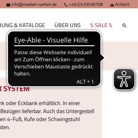
info@moebel-ruetten.de
+49 (2433) 60708
Anfahrt



BUNG & KATALOGE
ÜBER UNS
% SALE %
K SYSTEM
nk oder Eckbank erhältlich. In einer
 Bezügen lieferbar. Auch das Untergestell
en 4-Fuß, Kufe oder Schwingstuhl
den.