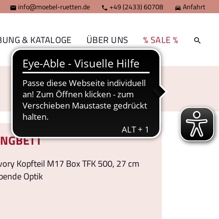
info@moebel-ruetten.de
+49 (2433) 60708
Anfahrt



BUNG & KATALOGE
ÜBER UNS
% SALE %
INGBETT
Ivory Kopfteil M17 Box TFK 500, 27 cm
bende Optik